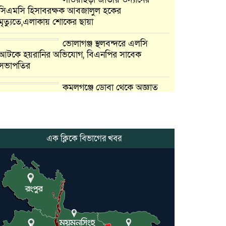
সিএমসি হিসাবরক্ষক আবজালুল হকের
মৃত্যুতে,এলাকায় শোকের ছায়া
ভোলাগঞ্জ স্থলবন্দরে এলসি
আটকে হয়রানির অভিযোগ, বিএনপির সাবেক
সভাপতির
কমলগঞ্জে ডোবা থেকে অজ্ঞাত
ব্যক্তির গলিত মরদেহ উদ্ধার
লন্ডনে আদমপুর ইউনাইটেড
কলেজ বাস্তবায়ন নিয়ে আলোচনা সভা
এক ক্লিকে বিভাগের খবর
আন্তর্জাতিক মানবাধিকার
সম্মেলনে বিশেষ সম্মাননা পেলেন
ফারুক খাঁন, শ্রীমঙ্গলে সংবর্ধনা
কমলগঞ্জে নববিবাহিত স্ত্রীকে তুলে
নেওয়ার অভিযোগ, থানায় মামলা-
অভিযোগ