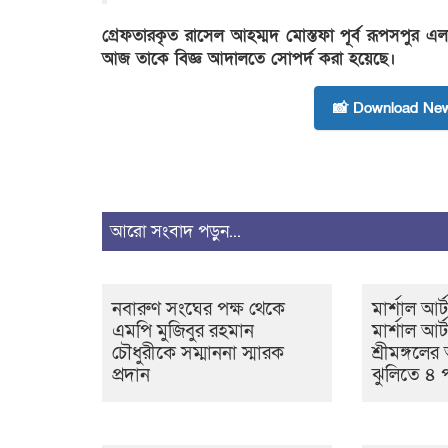
গ্রেফতারকৃত রাসেল আহম্মদ মোস্তফা পূর্ব রূপসপুর 
আজ তাকে বিজ্ঞ আদালতে সোপর্দ করা হয়েছে।
📸 Download New
আরো সংবাদ পড়ুন...
নবারুণ সংঘের পক্ষ থেকে
মার্শাল আর্
এমপি মুজিবুর রহমান
মার্শাল আর্
চৌধুরীকে সম্মাননা স্মারক
শ্রীমঙ্গল
প্রদান
ঝুলিতে ৪