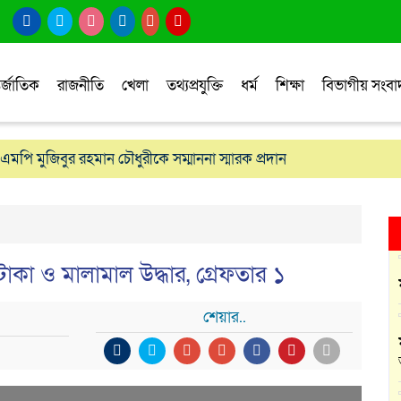
র্জাতিক
রাজনীতি
খেলা
তথ্যপ্রযুক্তি
ধর্ম
শিক্ষা
বিভাগীয় সংব
এমপি মুজিবুর রহমান চৌধুরীকে সম্মাননা স্মারক প্রদান
দ টাকা ও মালামাল উদ্ধার, গ্রেফতার ১
শেয়ার..