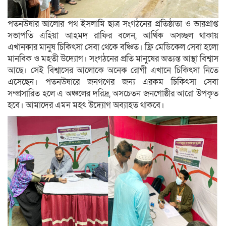
পতনউষার আলোর পথ ইসলামি ছাত্র সংগঠনের প্রতিষ্ঠাতা ও ভারপ্রাপ্ত
সভাপতি এহিয়া আহমদ রাফির বলেন, আর্থিক অসচ্ছল থাকায়
এখানকার মানুষ চিকিৎসা সেবা থেকে বঞ্চিত। ফ্রি মেডিকেল সেবা হলো
মানবিক ও মহতী উদ্যোগ। সংগঠনের প্রতি মানুষের অত্যন্ত আস্থা বিশ্বাস
আছে। সেই বিশ্বাসের আলোকে অনেক রোগী এখানে চিকিৎসা নিতে
এসেছেন। পতনউষারে জনগণের জন্য এরকম চিকিৎসা সেবা
সম্প্রসারিত হলে এ অঞ্চলের দরিদ্র, অসচেতন জনগোষ্ঠীর আরো উপকৃত
হবে। আমাদের এমন মহৎ উদ্যোগ অব্যাহত থাকবে।