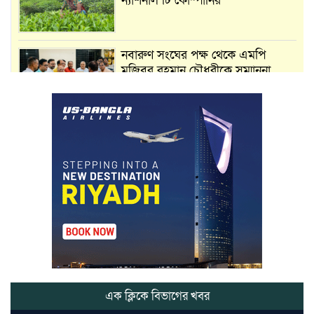
ন্যাশনাল টি কোম্পানির
নবারুণ সংঘের পক্ষ থেকে এমপি
মুজিবুর রহমান চৌধুরীকে সম্মাননা
স্মারক প্রদান
মার্শাল আর্ট ক্লাব কাপে ‘জুসা মার্শাল
আর্ট’ এর সাফল্য, শ্রীমঙ্গলের আয়াত ও
আইরাহ ঝুলিতে ৪ পদক
লাউয়াছড়া জাতীয় উদ্যানের সিএমসি
হিসাবরক্ষক আবজালুল হকের
মৃত্যুতে,এলাকায় শোকের ছায়া
ভোলাগঞ্জ স্থলবন্দরে এলসি আটকে
হয়রানির অভিযোগ, বিএনপির সাবেক
সভাপতির
এক ক্লিকে বিভাগের খবর