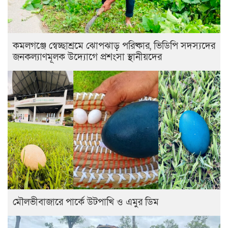
কমলগঞ্জে স্বেচ্ছাশ্রমে ঝোপঝাড় পরিষ্কার, ভিডিপি সদস্যদের
জনকল্যাণমূলক উদ্যোগে প্রশংসা স্থানীয়দের
মৌলভীবাজারে পার্কে উটপাখি ও এমুর ডিম