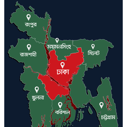
কমলগঞ্জে ডোবা থেকে অজ্ঞাত ব্যক্তির
গলিত মরদেহ উদ্ধার
লন্ডনে আদমপুর ইউনাইটেড কলেজ
বাস্তবায়ন নিয়ে আলোচনা সভা
আন্তর্জাতিক মানবাধিকার সম্মেলনে
বিশেষ সম্মাননা পেলেন ফারুক খাঁন,
শ্রীমঙ্গলে সংবর্ধনা