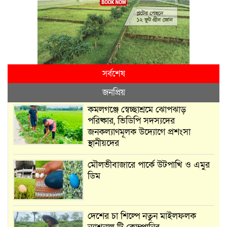
সর্বশেষ
জনপ্রিয়
কমলগঞ্জে স্বেচ্ছাশ্রমে ঝোপঝাড়
পরিষ্কার, ভিডিপি সদস্যদের
জনকল্যাণমূলক উদ্যোগে প্রশংসা
স্থানীয়দের
মৌলভীবাজারে পার্কে উটপাখি ও এমুর
ডিম
দেশের চা শিল্পে নতুন মাইলফলক