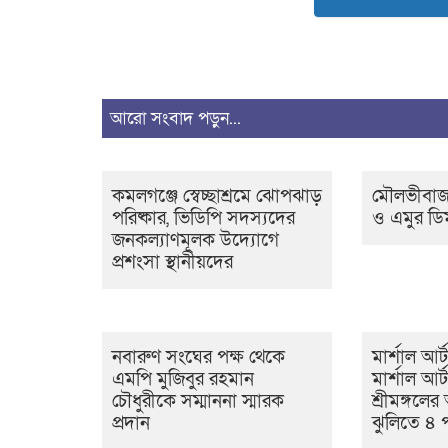
আরো সংবাদ পড়ুন...
কমলগঞ্জে স্বেচ্ছাশ্রমে ঝোপঝাড়
মৌলভীবাজা
পরিষ্কার, ভিডিপি সদস্যদের
ও এমুর ডি
জনকল্যাণমূলক উদ্যোগে
প্রশংসা স্থানীয়দের
নবারুণ সংঘের পক্ষ থেকে
মার্শাল আর্
এমপি মুজিবুর রহমান
মার্শাল আর্
চৌধুরীকে সম্মাননা স্মারক
শ্রীমঙ্গল
প্রদান
ঝুলিতে ৪