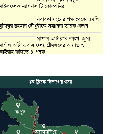
মাইলফলক ন্যাশনাল টি কোম্পানির
নবারুণ সংঘের পক্ষ থেকে এমপি
মুজিবুর রহমান চৌধুরীকে সম্মাননা স্মারক প্রদান
মার্শাল আর্ট ক্লাব কাপে ‘জুসা
মার্শাল আর্ট’ এর সাফল্য, শ্রীমঙ্গলের আয়াত ও
আইরাহ ঝুলিতে ৪ পদক
লাউয়াছড়া জাতীয় উদ্যানের
সিএমসি হিসাবরক্ষক আবজালুল হকের
মৃত্যুতে,এলাকায় শোকের ছায়া
এক ক্লিকে বিভাগের খবর
ভোলাগঞ্জ স্থলবন্দরে এলসি
আটকে হয়রানির অভিযোগ,
বিএনপির সাবেক সভাপতির
কমলগঞ্জে ডোবা থেকে অজ্ঞাত
ব্যক্তির গলিত মরদেহ উদ্ধার