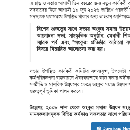
এ ছাড়াও সভায় আগামী তিন বছরের জন্য নতুন কার্যকরী 
সদস্যদের নিয়ে আগামী ১৯ জুন ২০২৬ তারিখে পরবর্তী সভা
সদস্যকে যথাসময়ে উপস্থিত থাকার জন্য আহ্বান জানিয়ে
​বিশেষ গুরুত্বের সাথে সভায় অংকুর সমাজ উন্নয়ন 
আলোচনা সভা, সাংস্কৃতিক অনুষ্ঠান, মেধাবী শিক্ষা
স্মারক পর্ব এবং “অংকুর: প্রতিষ্ঠার আঠারো বছ
বিষয়ে বিস্তারিত আলোচনা করা হয়।
সভায় উপস্থিত কার্যকরী কমিটির সদস্যবৃন্দ, উপদেষ্
কর্মপরিকল্পনা বাস্তবায়নে ঐক্যবদ্ধভাবে কাজ করার অঙ্গীকা
সম্প্রীতি ও মানবিক উন্নয়নের ক্ষেত্রে অংকুর সমাজ উন্নয়
গুরুত্বপূর্ণ ভূমিকা পালন করবে।
উল্লেখ্য, ২০০৮ সাল থেকে অংকুর সমাজ উন্নয়ন সংস্থা 
মানবকল্যাণমূলক বিভিন্ন কর্মকাণ্ড সফলতার সাথে পরি
📸 Download New