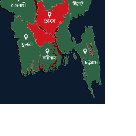
লন্ডনে আদমপুর ইউনাইটেড
কলেজ বাস্তবায়ন নিয়ে আলোচনা
সভা
আন্তর্জাতিক মানবাধিকার
সম্মেলনে বিশেষ সম্মাননা পেলেন
ফারুক খাঁন, শ্রীমঙ্গলে সংবর্ধনা