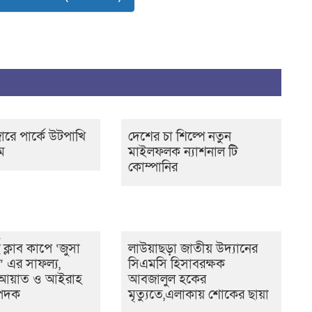
রে পার্কে উটপাখি
দেশের চা শিল্পে নতুন
ম
মাইলফলক ন্যাশনাল টি
কোম্পানির
ট ক্লাব কাপে ‘জুসা
লাউয়াছড়া জাতীয় উদ্যানের
ট’ এর সাফল্য,
সিএমসি হিসাবরক্ষক
ের আয়াত ও আইরাহ
আবজালুল হকের
 পদক
মৃত্যুতে,এলাকায় শোকের ছায়া