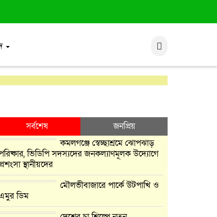
াদ
সর্বশেষ
জনপ্রিয়
কমলগঞ্জে স্বেচ্ছাশ্রমে ঝোপঝাড়
পরিষ্কার, ভিডিপি সদস্যদের জনকল্যাণমূলক উদ্যোগে
প্রশংসা স্থানীয়দের
মৌলভীবাজারে পার্কে উটপাখি ও
এমুর ডিম
দেশের চা শিল্পে নতুন