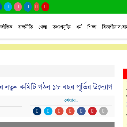
র্জাতিক
রাজনীতি
খেলা
তথ্যপ্রযুক্তি
ধর্ম
শিক্ষা
বিভাগীয় সংব
থাথর নতুন কমিটি গঠন ১৮ বছর পূর্তির উদ্যোগ
শেয়ার..