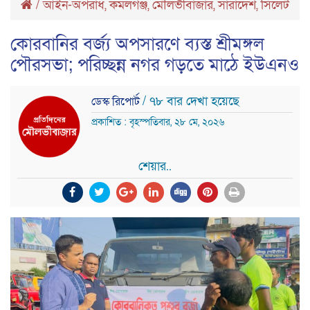
/
আইন-অপরাধ
,
কমলগঞ্জ
,
মৌলভীবাজার
,
সারাদেশ
,
সিলেট
কোরবানির বর্জ্য অপসারণে ব্যস্ত শ্রীমঙ্গল
পৌরসভা; পরিচ্ছন্ন নগর গড়তে মাঠে ইউএনও
/ ৭৮ বার দেখা হয়েছে
ডেস্ক রিপোর্ট
প্রকাশিত : বৃহস্পতিবার, ২৮ মে, ২০২৬
শেয়ার..