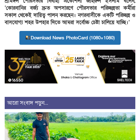
শ্রীমঙ্গল পৌরসভার নির্বাহী প্রকৌশলী জহিরুল ইসলাম বলেন,
‘কোরবানির বর্জ্য দ্রুত অপসারণে পৌরসভার পরিচ্ছন্নতা কর্মীরা
সকাল থেকেই দায়িত্ব পালন করছেন। নগরবাসীকে একটি পরিচ্ছন্ন ও
বাসযোগ্য শহর উপহার দিতে আমরা সর্বোচ্চ চেষ্টা চালিয়ে যাচ্ছি।’
Download News PhotoCard (1080×1080)
আরো সংবাদ পড়ুন...