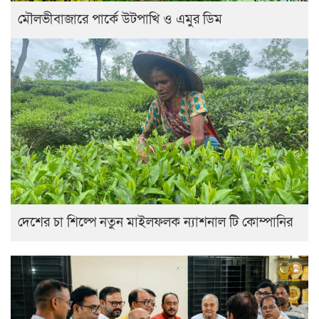
মৌলভীবাজারে পার্কে উটপাখি ও এমুর ডিম
দেশের চা শিল্পে নতুন মাইলফলক ন্যাশনাল টি কোম্পানির