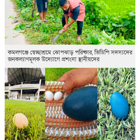
কমলগঞ্জে স্বেচ্ছাশ্রমে ঝোপঝাড় পরিষ্কার, ভিডিপি সদস্যদের
জনকল্যাণমূলক উদ্যোগে প্রশংসা স্থানীয়দের