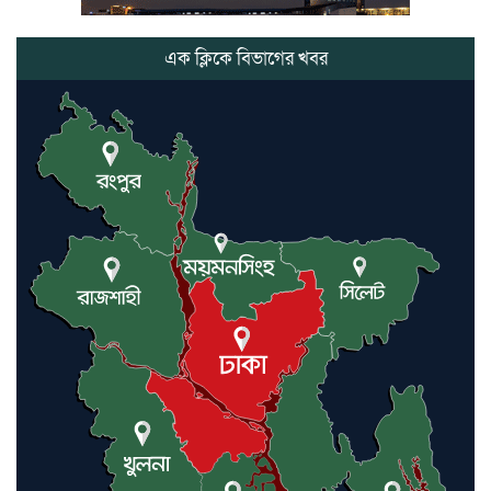
ভোলাগঞ্জ স্থলবন্দরে এলসি আটকে
হয়রানির অভিযোগ, বিএনপির সাবেক
সভাপতির
এক ক্লিকে বিভাগের খবর
কমলগঞ্জে ডোবা থেকে অজ্ঞাত ব্যক্তির
গলিত মরদেহ উদ্ধার
লন্ডনে আদমপুর ইউনাইটেড কলেজ
বাস্তবায়ন নিয়ে আলোচনা সভা
আন্তর্জাতিক মানবাধিকার সম্মেলনে
বিশেষ সম্মাননা পেলেন ফারুক খাঁন,
শ্রীমঙ্গলে সংবর্ধনা