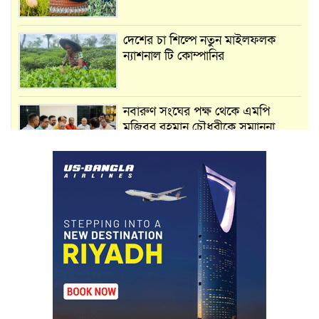
দেশের চা শিল্পে নতুন মাইলফলক
ন্যাশনাল টি কোম্পানির
নবারুণ সংঘের পক্ষ থেকে এমপি
মুজিবুর রহমান চৌধুরীকে সম্মাননা
স্মারক প্রদান
মার্শাল আর্ট ক্লাব কাপে ‘জুসা মার্শাল
আর্ট’ এর সাফল্য, শ্রীমঙ্গলের আয়াত ও
আইরাহ ঝুলিতে ৪ পদক
লাউয়াছড়া জাতীয় উদ্যানের সিএমসি
হিসাবরক্ষক আবজালুল হকের
মৃত্যুতে,এলাকায় শোকের ছায়া