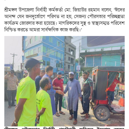
শ্রীমঙ্গল উপজেলা নির্বাহী কর্মকর্তা মো. জিয়াউর রহমান বলেন, ‘ঈদের
আনন্দ যেন জনদুর্ভোগে পরিণত না হয়, সেজন্য পৌরসভার পরিচ্ছন্নতা
কার্যক্রম জোরদার করা হয়েছে। নাগরিকদের সুস্থ ও স্বাস্থ্যসম্মত পরিবেশ
নিশ্চিত করতে আমরা সার্বক্ষণিক কাজ করছি।’