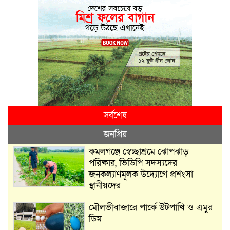
সর্বশেষ
জনপ্রিয়
কমলগঞ্জে স্বেচ্ছাশ্রমে ঝোপঝাড়
পরিষ্কার, ভিডিপি সদস্যদের
জনকল্যাণমূলক উদ্যোগে প্রশংসা
স্থানীয়দের
মৌলভীবাজারে পার্কে উটপাখি ও এমুর
ডিম