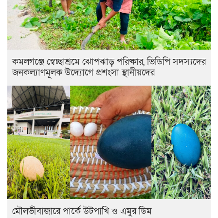
কমলগঞ্জে স্বেচ্ছাশ্রমে ঝোপঝাড় পরিষ্কার, ভিডিপি সদস্যদের
জনকল্যাণমূলক উদ্যোগে প্রশংসা স্থানীয়দের
মৌলভীবাজারে পার্কে উটপাখি ও এমুর ডিম