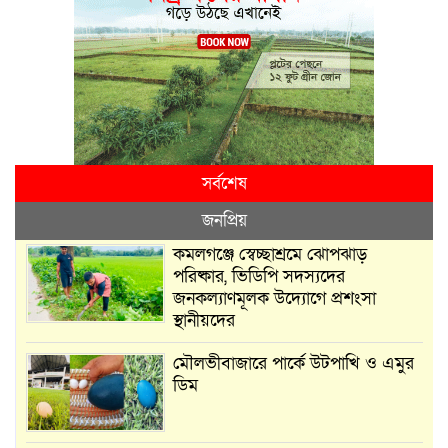
সর্বশেষ
জনপ্রিয়
কমলগঞ্জে স্বেচ্ছাশ্রমে ঝোপঝাড়
পরিষ্কার, ভিডিপি সদস্যদের
জনকল্যাণমূলক উদ্যোগে প্রশংসা
স্থানীয়দের
মৌলভীবাজারে পার্কে উটপাখি ও এমুর
ডিম