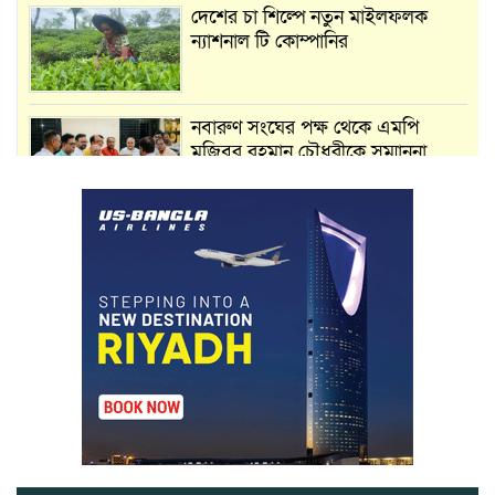
দেশের চা শিল্পে নতুন মাইলফলক
ন্যাশনাল টি কোম্পানির
নবারুণ সংঘের পক্ষ থেকে এমপি
মুজিবুর রহমান চৌধুরীকে সম্মাননা
স্মারক প্রদান
মার্শাল আর্ট ক্লাব কাপে ‘জুসা মার্শাল
আর্ট’ এর সাফল্য, শ্রীমঙ্গলের আয়াত ও
আইরাহ ঝুলিতে ৪ পদক
লাউয়াছড়া জাতীয় উদ্যানের সিএমসি
হিসাবরক্ষক আবজালুল হকের
মৃত্যুতে,এলাকায় শোকের ছায়া
ভোলাগঞ্জ স্থলবন্দরে এলসি আটকে
হয়রানির অভিযোগ, বিএনপির সাবেক