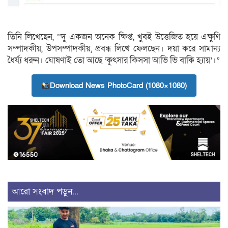
তিনি লিখেছেন, ‘‘দু একজন অনেক ক্ষিপ্ত, খুবই উত্তেজিত হয়ে এক্ষুণি
সম্পাদকীয়, উপসম্পাদকীয়, প্রবন্ধ লিখে ফেলছেন। দয়া করে সামান্য
ধৈর্য্য ধরুন। ঘোষণাই তো আছে ‘কুৎসার কিসসা আভি ভি বাকি হ্যায়’।”
Download News PhotoCard (1080×1080)
আরো সংবাদ পড়ুন...