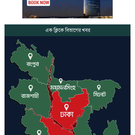
মৃত্যুতে,এলাকায় শোকের ছায়া
ভোলাগঞ্জ স্থলবন্দরে এলসি আটকে
হয়রানির অভিযোগ, বিএনপির সাবেক
সভাপতির
এক ক্লিকে বিভাগের খবর
কমলগঞ্জে ডোবা থেকে অজ্ঞাত ব্যক্তির
গলিত মরদেহ উদ্ধার
লন্ডনে আদমপুর ইউনাইটেড কলেজ
বাস্তবায়ন নিয়ে আলোচনা সভা
আন্তর্জাতিক মানবাধিকার সম্মেলনে
বিশেষ সম্মাননা পেলেন ফারুক খাঁন,
শ্রীমঙ্গলে সংবর্ধনা