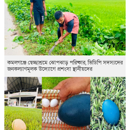
কমলগঞ্জে স্বেচ্ছাশ্রমে ঝোপঝাড় পরিষ্কার, ভিডিপি সদস্যদের
জনকল্যাণমূলক উদ্যোগে প্রশংসা স্থানীয়দের