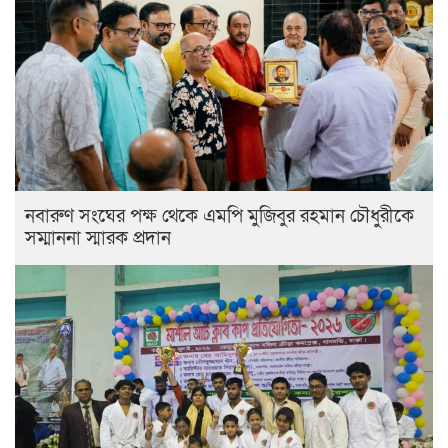
নবারুণ সংঘের পক্ষ থেকে এমপি মুজিবুর রহমান চৌধুরীকে
সম্মাননা স্মারক প্রদান