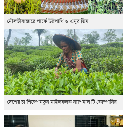
মৌলভীবাজারে পার্কে উটপাখি ও এমুর ডিম
দেশের চা শিল্পে নতুন মাইলফলক ন্যাশনাল টি কোম্পানির