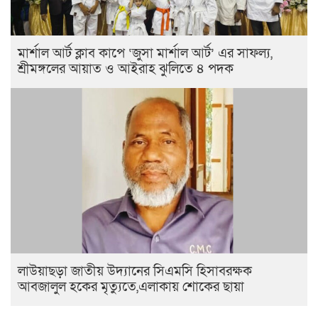
মার্শাল আর্ট ক্লাব কাপে ‘জুসা মার্শাল আর্ট’ এর সাফল্য,
শ্রীমঙ্গলের আয়াত ও আইরাহ ঝুলিতে ৪ পদক
লাউয়াছড়া জাতীয় উদ্যানের সিএমসি হিসাবরক্ষক
আবজালুল হকের মৃত্যুতে,এলাকায় শোকের ছায়া