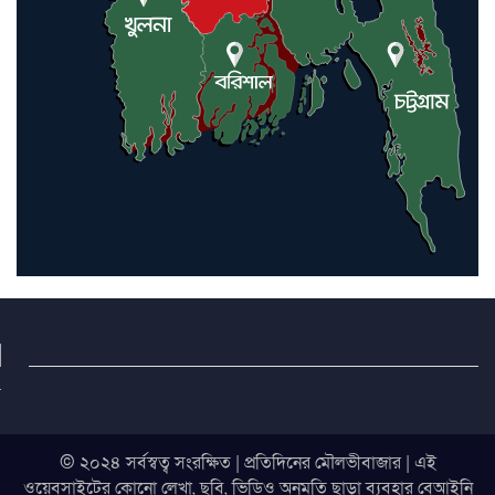
© ২০২৪ সর্বস্বত্ব সংরক্ষিত | প্রতিদিনের মৌলভীবাজার | এই
ওয়েবসাইটের কোনো লেখা, ছবি, ভিডিও অনুমতি ছাড়া ব্যবহার বেআইনি