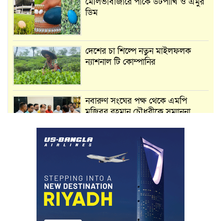
মৌলভীবাজারে পার্কে উটপাখি ও এমুর
ডিম
দেশের চা শিল্পে নতুন মাইলফলক
ন্যাশনাল টি কোম্পানির
নবারুণ সংঘের পক্ষ থেকে এমপি
মুজিবুর রহমান চৌধুরীকে সম্মাননা
স্মারক প্রদান
মার্শাল আর্ট ক্লাব কাপে ‘জুসা মার্শাল
আর্ট’ এর সাফল্য, শ্রীমঙ্গলের আয়াত ও
আইরাহ ঝুলিতে ৪ পদক
লাউয়াছড়া জাতীয় উদ্যানের সিএমসি
হিসাবরক্ষক আবজালুল হকের