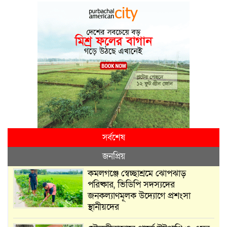
সর্বশেষ
জনপ্রিয়
কমলগঞ্জে স্বেচ্ছাশ্রমে ঝোপঝাড়
পরিষ্কার, ভিডিপি সদস্যদের
জনকল্যাণমূলক উদ্যোগে প্রশংসা
স্থানীয়দের