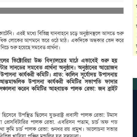
েনি। এরই মধ্যে বিভিন্ন যানবাহনে চড়ে অনুষ্ঠানস্থলে আসতে শুরু
র শতাধিক লোকের আগমনে ভরে ওঠে মাঠ। একদিকে অন্ধকার ভেদ করে
িচে শুরু হয়েছে সমবেত প্রার্থনা।
গলের ভিক্টোরিয়া উচ্চ বিদ্যালয়ের মাঠে এভাবেই শুরু হয়
িবস ইস্টার সানডের সমবেত প্রার্থনা অনুষ্ঠান। অনুষ্ঠানের আয়োজন
লিক উপাসনা কার্যকরী কমিটি। প্রাত: কালিন সূর্যোদয় উপাসনায়
দয় আন্তমান্ডলিক উপাসনা কার্যকরী কমিটির সভাপতি ফাদার
সঞ্চালনা করেন কমিটির আহবায়ক পালক রেভা: জন ব্রাইট
িসেবে উপস্থিত ছিলেন যুক্তরাষ্ট্র প্রবাসী পালক রেভা: টমাস
লেখা প্রেসবিটারির পালক রেভা. এবরিসন পতাম, চার্চ অফ গড
িথা কুমি চার্চ পালক রেভা: গুনধর রয় প্রমুখ। আলোচনা সভার
িভিন্ন খাসিয়া পুঞ্জির মন্ডলির যুব সদস্যরা।