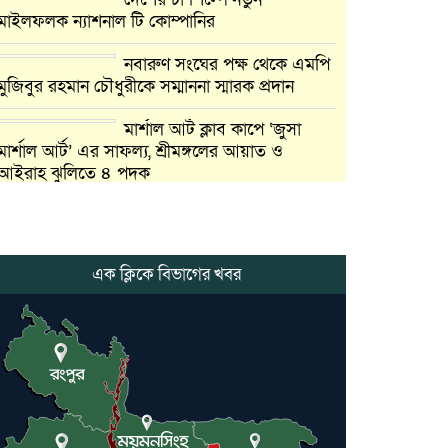
মাইলফলক ন্যাশনাল টি কোম্পানির
নবারুণ সংঘের পক্ষ থেকে এমপি
মুজিবুর রহমান চৌধুরীকে সম্মাননা স্মারক প্রদান
মার্শাল আর্ট ক্লাব কাপে ‘জুসা
মার্শাল আর্ট’ এর সাফল্য, শ্রীমঙ্গলের আয়াত ও
আইরাহ ঝুলিতে ৪ পদক
লাউয়াছড়া জাতীয় উদ্যানের
সিএমসি হিসাবরক্ষক আবজালুল হকের
মৃত্যুতে,এলাকায় শোকের ছায়া
এক ক্লিকে বিভাগের খবর
ভোলাগঞ্জ স্থলবন্দরে এলসি
আটকে হয়রানির অভিযোগ,
বিএনপির সাবেক সভাপতির
কমলগঞ্জে ডোবা থেকে অজ্ঞাত
ব্যক্তির গলিত মরদেহ উদ্ধার