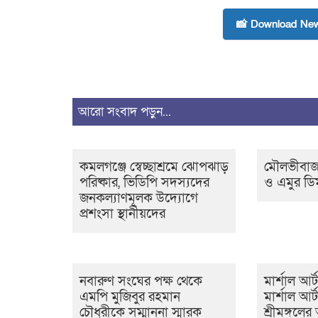
📸 Download New
আরো সংবাদ পড়ুন...
কমলগঞ্জে স্বেচ্ছাশ্রমে ঝোপঝাড়
মৌলভীবাজা
পরিষ্কার, ভিডিপি সদস্যদের
ও এমুর ডি
জনকল্যাণমূলক উদ্যোগে
প্রশংসা স্থানীয়দের
নবারুণ সংঘের পক্ষ থেকে
মার্শাল আর্
এমপি মুজিবুর রহমান
মার্শাল আর্
চৌধুরীকে সম্মাননা স্মারক
শ্রীমঙ্গল