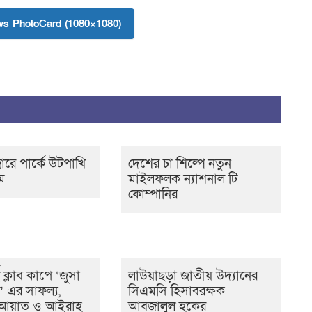
s PhotoCard (1080×1080)
রে পার্কে উটপাখি
দেশের চা শিল্পে নতুন
ম
মাইলফলক ন্যাশনাল টি
কোম্পানির
ট ক্লাব কাপে ‘জুসা
লাউয়াছড়া জাতীয় উদ্যানের
ট’ এর সাফল্য,
সিএমসি হিসাবরক্ষক
ের আয়াত ও আইরাহ
আবজালুল হকের