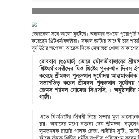
ভোরবেলা সবে আলো ফুটেছে। অন্ধকার তখনো পুরোপুরি কাট
করেছেন খ্রিষ্টধর্মাবলম্বীরা। সকাল ছয়টার আগেই চা
সূর্য উঠার অপেক্ষা, আরেক দিকে মেঘাচ্ছন্ন খোলা আকাশের ন
রোববার (৩১মার্চ) ভোরে মৌলভীবাজারের শ্রীমঙ্
খ্রিষ্টধর্মাবলম্বীদের যিশু খ্রিষ্টের পুনরুত্থান দ
করেছে শ্রীমঙ্গল পুনরুত্থান সূর্যোদয় আন্তমান্ড
সভাপতিত্ব করেন শ্রীমঙ্গল পুনরুত্থান সূর্যো
জেমস শ্যামল গোমেজ সিএসসি, । অনুষ্ঠানটির 
গাজী।
এতে যিশুখ্রিষ্টের জীবনী নিয়ে সভায় মুল আলোচক হ
রয়। অন্যদের মধ্যে বক্তব্য দেন শ্রীমঙ্গল- বড়
লুমডনবক চার্চের পালক রেভা: পাইরিন সুটিং, তাল
ফাঁকে ফাঁকে খ্রিষ্টীয় ধর্মীয় সংগীত পরিবেশন করেন ব