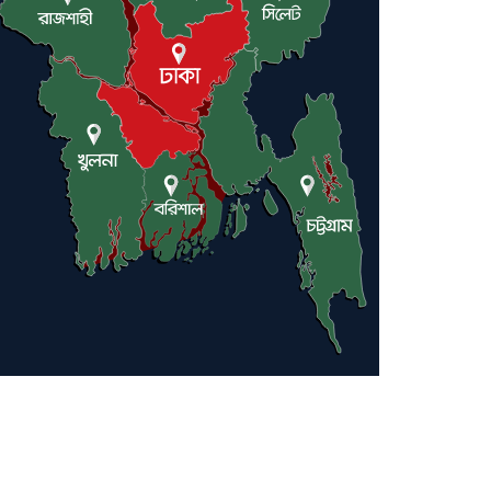
লন্ডনে আদমপুর ইউনাইটেড
কলেজ বাস্তবায়ন নিয়ে আলোচনা
সভা
আন্তর্জাতিক মানবাধিকার
সম্মেলনে বিশেষ সম্মাননা পেলেন
ফারুক খাঁন, শ্রীমঙ্গলে সংবর্ধনা