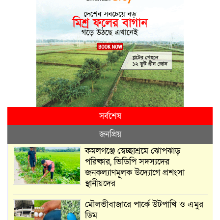
সর্বশেষ
জনপ্রিয়
কমলগঞ্জে স্বেচ্ছাশ্রমে ঝোপঝাড়
পরিষ্কার, ভিডিপি সদস্যদের
জনকল্যাণমূলক উদ্যোগে প্রশংসা
স্থানীয়দের
মৌলভীবাজারে পার্কে উটপাখি ও এমুর
ডিম