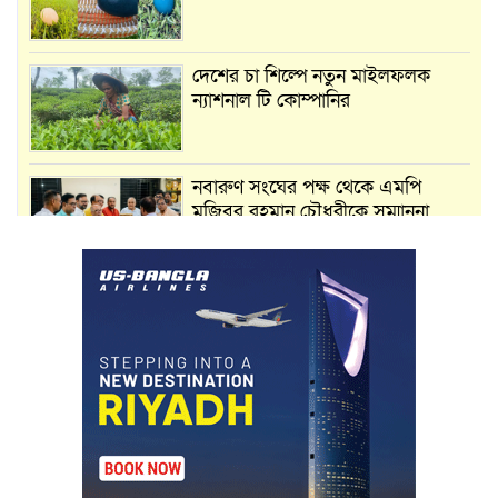
দেশের চা শিল্পে নতুন মাইলফলক
ন্যাশনাল টি কোম্পানির
নবারুণ সংঘের পক্ষ থেকে এমপি
মুজিবুর রহমান চৌধুরীকে সম্মাননা
স্মারক প্রদান
মার্শাল আর্ট ক্লাব কাপে ‘জুসা মার্শাল
আর্ট’ এর সাফল্য, শ্রীমঙ্গলের আয়াত ও
আইরাহ ঝুলিতে ৪ পদক
লাউয়াছড়া জাতীয় উদ্যানের সিএমসি
হিসাবরক্ষক আবজালুল হকের
মৃত্যুতে,এলাকায় শোকের ছায়া