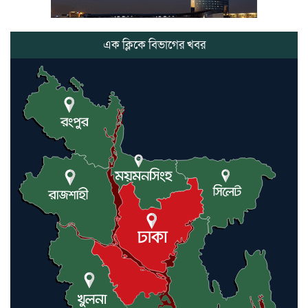
ভোলাগঞ্জ স্থলবন্দরে এলসি আটকে
হয়রানির অভিযোগ, বিএনপির সাবেক
সভাপতির
এক ক্লিকে বিভাগের খবর
কমলগঞ্জে ডোবা থেকে অজ্ঞাত ব্যক্তির
গলিত মরদেহ উদ্ধার
লন্ডনে আদমপুর ইউনাইটেড কলেজ
বাস্তবায়ন নিয়ে আলোচনা সভা
আন্তর্জাতিক মানবাধিকার সম্মেলনে
বিশেষ সম্মাননা পেলেন ফারুক খাঁন,
শ্রীমঙ্গলে সংবর্ধনা