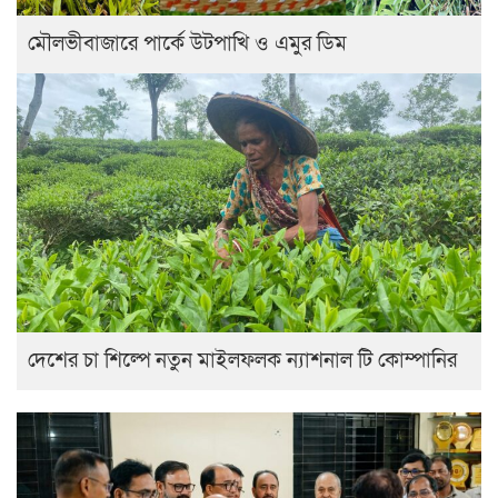
মৌলভীবাজারে পার্কে উটপাখি ও এমুর ডিম
দেশের চা শিল্পে নতুন মাইলফলক ন্যাশনাল টি কোম্পানির