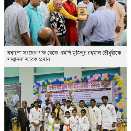
নবারুণ সংঘের পক্ষ থেকে এমপি মুজিবুর রহমান চৌধুরীকে
সম্মাননা স্মারক প্রদান