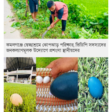
কমলগঞ্জে স্বেচ্ছাশ্রমে ঝোপঝাড় পরিষ্কার, ভিডিপি সদস্যদের
জনকল্যাণমূলক উদ্যোগে প্রশংসা স্থানীয়দের