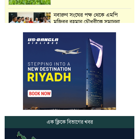
নবারুণ সংঘের পক্ষ থেকে এমপি
মুজিবুর রহমান চৌধুরীকে সম্মাননা
স্মারক প্রদান
মার্শাল আর্ট ক্লাব কাপে ‘জুসা মার্শাল
আর্ট’ এর সাফল্য, শ্রীমঙ্গলের আয়াত ও
আইরাহ ঝুলিতে ৪ পদক
লাউয়াছড়া জাতীয় উদ্যানের সিএমসি
হিসাবরক্ষক আবজালুল হকের
মৃত্যুতে,এলাকায় শোকের ছায়া
ভোলাগঞ্জ স্থলবন্দরে এলসি আটকে
হয়রানির অভিযোগ, বিএনপির সাবেক
সভাপতির
এক ক্লিকে বিভাগের খবর