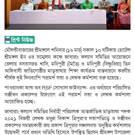
মৌলভীবাজারের শ্রীমঙ্গলে শনিবার (১৬ মার্চ) সকাল ১০ ঘটিকায় হোটেল
শ্রীমঙ্গল ইন এর সম্মেলন কক্ষে জাবারাং কল্যাণ সমিতির আয়োজনে
জেলায় বসবাসরত খাসি, মনিপুরী (মৈতৈ) ও মনিপুরী (বিষ্ণুপ্রিয়া) তিন
আদিবাসী জাতিগোষ্ঠীর মাতৃভাষায় শিক্ষা কার্যক্রম বাস্তবায়নে করণীয়
শীর্ষক দুই দিনব্যাপি পরামর্শ সভা ও লেখক কর্মশালা শুরু হয়েছে।
পাওয়ানকা ফান্ড অব RSF সোস্যাল ফাইন্যান্স- এর অর্থায়নে পরিচালিত
সঞ্জীবন প্রকল্পের উদ্যোগে এই পরামর্শ সভা ও লেখক কর্মশালা
আয়োজিত হচ্ছে।
জাবারাং কল্যাণ সমিতির নির্বাহী পরিচালক আন্তর্জাতিক মাতৃভাষা পদক
২০২১ বিজয়ী লেখক মথুরা বিকাশ ত্রিপুরা’র সভাপতিত্বে ও সঞ্জীবন
প্রকল্পের সমন্বয়কারী জয় প্রকাশ ত্রিপুরার সঞ্চালনায় অনুষ্ঠিত কর্মশালার
উদ্বোধনী পর্বে প্রধান অতিথি হিসেবে উপস্থিত ছিলেন শ্রীমঙ্গল উপজেলা