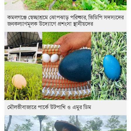
কমলগঞ্জে স্বেচ্ছাশ্রমে ঝোপঝাড় পরিষ্কার, ভিডিপি সদস্যদের
জনকল্যাণমূলক উদ্যোগে প্রশংসা স্থানীয়দের
মৌলভীবাজারে পার্কে উটপাখি ও এমুর ডিম