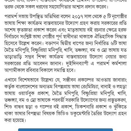
করেন এবং প্রকল্প বাস্তবায়ন কার্যক্রমে শ্রীমঙ্গল উপজেলা প্রশাসনের
তরফ থেকে সকল ধরণের সহযোগিতার আশ্বাস প্রদান করেন।
পরামর্শ সভায় উপস্থিত অতিথিরা বলেন ২০১৭ সাল থেকে ৫ টি নৃগোষ্ঠীর
ভাষায় শিক্ষা কার্যক্রম বাস্তবায়নের উদ্যোগ গ্রহণ করায় সরকারের প্রতি
অশেষ কৃতজ্ঞতা প্রকাশ করেন এবং মাতৃভাষায় বই রচনার ক্ষেত্রে হরফ
নির্বাচনে সংশ্লিষ্ট ভাষা গোষ্ঠীর পূর্ণ স্বাধীনতা থাকাকে ঐতিহাসিক সিদ্ধান্ত
হিসেবে উল্লেখ করেন। বক্তাগন দ্বিতীয় ধাপের জন্য নির্ধারিত ৬টি ভাষা
মৈতৈ মণিপুরি, বিষ্ণুপ্রিয়া মনিপুরি, খাসি, তঞ্চঙ্গ্যা, বম ও ম্রো ভাষায় যত
তাড়াতাড়ি সম্ভব শিক্ষা কার্যক্রম বাস্তবায়নের উদ্যোগ নেয়ার জন্য
সরকারের প্রতি আবেদন জানান। দুইদিনব্যাপী এ পরামর্শ কর্মশালা
আগামীকাল রবিবার বিকালে সমাপ্তি হবে।
এখানে বিশেষভাবে উল্লেখ্য যে, সঞ্জীবন প্রকল্পের আওতায় জাবারাং
কর্তৃক বাংলাদেশের অন্যতম বিপন্নপ্রায় ভাষা রেংমিটচ্যা, বানাই ও লহড়া
ভাষায় ওয়ার্ডবুক প্রকাশ, মৈতৈ মণিপুরি, বিষ্ণুপ্রিয়া মনিপুরি, খাসি,
তঞ্চঙ্গ্যা, বম ও ম্রো ভাষাকে পরবর্তী সরকারি উদ্যোগের জন্য প্রস্তুতকরণ,
শিশু বান্ধব ছড়া ও গল্পের বই প্রকাশ, ডিকশনারি প্রকাশ ও ঝুঁকিতে
থাকা ভাষার বিপন্নতা বিষয়ক ভিডিও ডকুমেন্টারি তৈরির উদ্যোগ গ্রহন
করা হয়েছে।