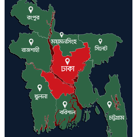
কমলগঞ্জে ডোবা থেকে অজ্ঞাত ব্যক্তির
গলিত মরদেহ উদ্ধার
লন্ডনে আদমপুর ইউনাইটেড কলেজ
বাস্তবায়ন নিয়ে আলোচনা সভা
আন্তর্জাতিক মানবাধিকার সম্মেলনে
বিশেষ সম্মাননা পেলেন ফারুক খাঁন,
শ্রীমঙ্গলে সংবর্ধনা