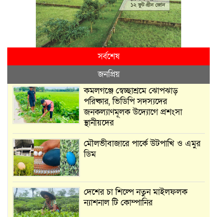
সর্বশেষ
জনপ্রিয়
কমলগঞ্জে স্বেচ্ছাশ্রমে ঝোপঝাড়
পরিষ্কার, ভিডিপি সদস্যদের
জনকল্যাণমূলক উদ্যোগে প্রশংসা
স্থানীয়দের
মৌলভীবাজারে পার্কে উটপাখি ও এমুর
ডিম
দেশের চা শিল্পে নতুন মাইলফলক
ন্যাশনাল টি কোম্পানির