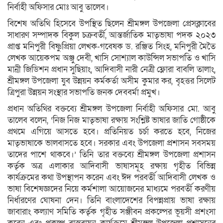
নির্বাহী অফিসার মোঃ আবু তালেব।
বিশেষ অতিথি হিসেবে উপস্থিত ছিলেন শ্রীমঙ্গল উপজেলা প্রেসক্লাবের
সাধারণ সম্পাদক বিকুল চক্রবর্তী, আন্তর্জাতিক মাতৃভাষা পদক ২০২৩
প্রাপ্ত মনিপুরী বিষ্ণুপ্রিয়া লেখক-গবেষক ড. রঞ্জিত সিংহ, মনিপুরী মৈতৈ
লেখক আয়েকপম অঞ্জু দেবী, খাসি সোশ্যাল কাউন্সিল সভাপতি ও খাসি
মান্রী জিডিশন প্রধান সুছিয়াং, আদিবাসী নারী নেত্রী ফ্লোরা বাবলি তালাং,
শ্রীমঙ্গল উপজেলা যুব উন্নয়ন কর্মকর্তা অসীম কুমার কর, বৃহত্তর সিলেট
ত্রিপুরা উন্নয়ন সংস্থার সভাপতি জনক দেববর্মা প্রমুখ।
প্রধান অতিথির বক্তব্যে শ্রীমঙ্গল উপজেলা নির্বাহী অফিসার মো. আবু
তালেব বলেন, ‘নিজ নিজ মাতৃভাষা রক্ষায় সংশ্লিষ্ট ভাষার জাতি গোষ্ঠীকে
প্রথমে এগিয়ে আসতে হবে। প্রতিনিয়ত চর্চা করতে হবে, নিজের
মাতৃভাষাকে ভালবাসতে হবে। সরকার এবং উপজেলা প্রশাসন সবসময়
তাদের পাশে থাকবে।’ তিনি তার বক্তব্যে শ্রীমঙ্গল উপজেলা প্রশাসন
কর্তৃক অত্র এলাকার আদিবাসী ভাষাসমূহ রক্ষায় গৃহীত বিভিন্ন
কার্যক্রমের কথা উপস্থাপন করেন এবং ঈদ পরবর্তী আদিবাসী লেখক ও
ভাষা বিশেষজ্ঞদের নিয়ে কর্মশালা আয়োজনের মাধ্যমে পরবর্তী করণীয়
নির্ধারণের ঘোষনা দেন। তিনি বাংলাদেশের বিপন্নপ্রায় ভাষা রক্ষায়
জাবারাং কল্যাণ সমিতি কর্তৃক গৃহীত সঞ্জীবন প্রকল্পের ভূয়সী প্রশংসা