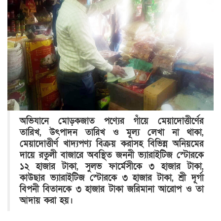
অভিযানে মোড়কজাত পণ্যের গাঁয়ে মেয়াদোত্তীর্ণের
তারিখ, উৎপাদন তারিখ ও মূল্য লেখা না থাকা,
মেয়াদোত্তীর্ণ খাদ্যপণ্য বিক্রয় করাসহ বিভিন্ন অনিয়মের
দায়ে রতুলী বাজারে অবস্থিত জননী ভ্যারাইটিজ স্টোরকে
১২ হাজার টাকা, সুলভ ফার্মেসীকে ৩ হাজার টাকা,
কাউছার ভ্যারাইটিজ স্টোরকে ৩ হাজার টাকা, শ্রী দূর্গা
বিপনী বিতানকে ৩ হাজার টাকা জরিমানা আরোপ ও তা
আদায় করা হয়।