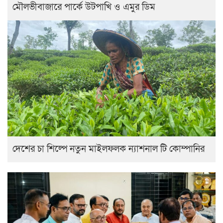
মৌলভীবাজারে পার্কে উটপাখি ও এমুর ডিম
দেশের চা শিল্পে নতুন মাইলফলক ন্যাশনাল টি কোম্পানির