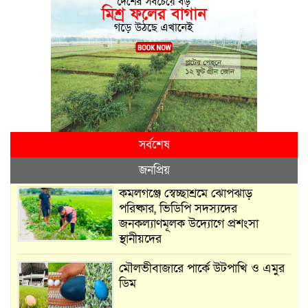
সর্বশেষ
জনপ্রিয়
কমলগঞ্জে স্বেচ্ছাশ্রমে ঝোপঝাড়
পরিষ্কার, ভিডিপি সদস্যদের
জনকল্যাণমূলক উদ্যোগে প্রশংসা
স্থানীয়দের
মৌলভীবাজারে পার্কে উটপাখি ও এমুর
ডিম