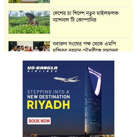
দেশের চা শিল্পে নতুন মাইলফলক
ন্যাশনাল টি কোম্পানির
নবারুণ সংঘের পক্ষ থেকে এমপি
মুজিবুর রহমান চৌধুরীকে সম্মাননা
স্মারক প্রদান
মার্শাল আর্ট ক্লাব কাপে ‘জুসা মার্শাল
আর্ট’ এর সাফল্য, শ্রীমঙ্গলের আয়াত ও
আইরাহ ঝুলিতে ৪ পদক
লাউয়াছড়া জাতীয় উদ্যানের সিএমসি
হিসাবরক্ষক আবজালুল হকের
মৃত্যুতে,এলাকায় শোকের ছায়া
ভোলাগঞ্জ স্থলবন্দরে এলসি আটকে