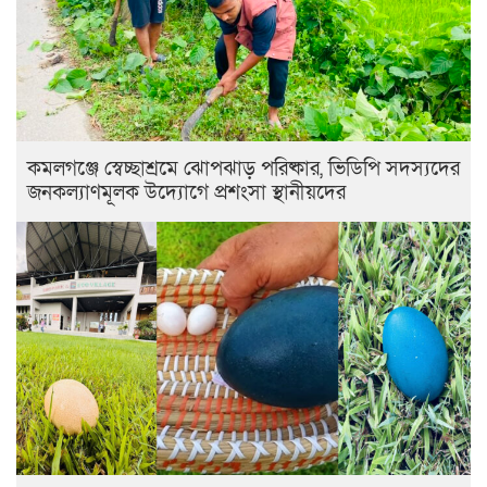
কমলগঞ্জে স্বেচ্ছাশ্রমে ঝোপঝাড় পরিষ্কার, ভিডিপি সদস্যদের
জনকল্যাণমূলক উদ্যোগে প্রশংসা স্থানীয়দের