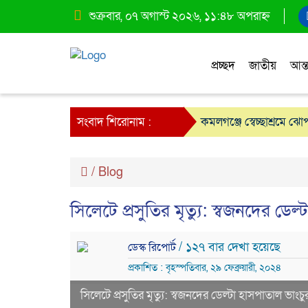
শুক্রবার, ০৭ অগাস্ট ২০২৬, ১১:৪৮ অপরাহ্ন
প্রচ্ছদ
জাতীয়
আন্ত
সংবাদ শিরোনাম :
কমলগঞ্জে স্বেচ্ছাশ্রমে ঝ
মৌলভীবাজারে পার্কে উটপ
/
Blog
সিলেটে প্রসুতির মৃত্যু: স্বজনদের ডেল
/ ১২৭ বার দেখা হয়েছে
ডেস্ক রিপোর্ট
প্রকাশিত : বৃহস্পতিবার, ২৯ ফেব্রুয়ারী, ২০২৪
সিলেটে প্রসুতির মৃত্যু: স্বজনদের ডেল্টা হাসপাতাল ভাংচু