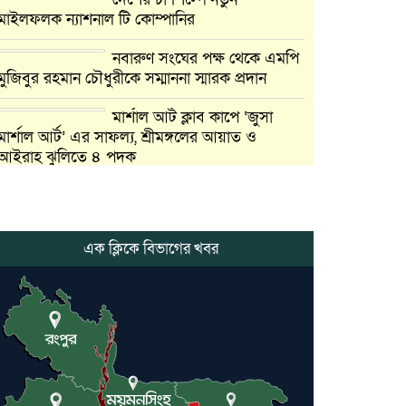
মাইলফলক ন্যাশনাল টি কোম্পানির
নবারুণ সংঘের পক্ষ থেকে এমপি
মুজিবুর রহমান চৌধুরীকে সম্মাননা স্মারক প্রদান
মার্শাল আর্ট ক্লাব কাপে ‘জুসা
মার্শাল আর্ট’ এর সাফল্য, শ্রীমঙ্গলের আয়াত ও
আইরাহ ঝুলিতে ৪ পদক
লাউয়াছড়া জাতীয় উদ্যানের
সিএমসি হিসাবরক্ষক আবজালুল
হকের মৃত্যুতে,এলাকায় শোকের
এক ক্লিকে বিভাগের খবর
ছায়া
ভোলাগঞ্জ স্থলবন্দরে এলসি
আটকে হয়রানির অভিযোগ,
বিএনপির সাবেক সভাপতির
কমলগঞ্জে ডোবা থেকে অজ্ঞাত
ব্যক্তির গলিত মরদেহ উদ্ধার