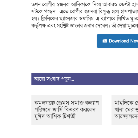
তখন রোগীর স্বজনরা আনিকাকে নিয়ে আবারও ডেল্টা হাস
সটকে পড়েন। এতে রোগীর স্বজনরা বিক্ষুব্ধ হয়ে হাসপাতালে 
হয়। ক্লিনিকের ম্যানেজার ওয়াসিম এ ব্যাপারে লিখিত মুচলে
কর্তৃপক্ষ এবং সংশ্লিষ্ট ডাক্তার জবাব দেবেন। তাঁ দেয়া মু
📸 Download New
আরো সংবাদ পড়ুন...
কমলগঞ্জে জেমস সমাজ কল্যাণ
মাহদিকে গ্র
পরিষদে জার্সি বিতরণ করলেন
থানা ঘেরাও
মুঈদ আশিক চিশতী
আন্দোলনে