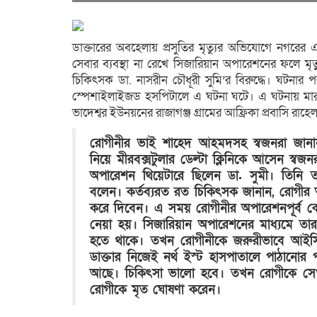
ডাক্তারের অবহেলায় প্রসুতির মৃত্যুর অভিযোগে নগরের 
সেবার ব্যবস্থা না রেখে সিজারিয়ান অপারেশনের ফলে 
চিকিৎসক ডা. নাসরীন চৌধূরী সুমি’র বিরুদ্ধে। ঘটনার 
স্পেশাইলাইজড হসপিটালে এ ঘটনা ঘটে। এ ঘটনায় মারা
ভাদেশ্বর ইউনয়নের রাজাগঞ্জ গ্রামের আফ্রিকা প্রবাসি রাহেল
রোগীনীর ভাই শাহেদ আহমদসহ স্বজনরা জানান,
নিয়ে মীরবক্সটুলার ডেল্টা ক্লিনিকে আসেন স্ব
অপারেশন থিয়েটারে ছিলেন ডা. সুমী। তিনি ত
বলেন। কর্তব্যরত রত চিকিৎসক জানান, রোগীর 
করে দিবেন। এ সময় রোগীনীর অপারেশনপূর্ব কোন
নেয়া হয়। সিজারিয়ান অপারেশনের মাধ্যমে তার
হতে থাকে। তখন রোগীনীকে জরুরীভাবে আইসিইউ 
ডাক্তার নিজেই নর্থ ইস্ট হাসপাতালে পাঠান
আছে। চিকিৎসা ভালো হবে। তখন রোগীকে সেখা
রোগীকে মৃত ঘোষণা করেন।