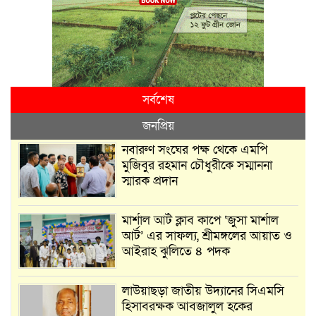
সর্বশেষ
জনপ্রিয়
নবারুণ সংঘের পক্ষ থেকে এমপি
মুজিবুর রহমান চৌধুরীকে সম্মাননা
স্মারক প্রদান
মার্শাল আর্ট ক্লাব কাপে ‘জুসা মার্শাল
আর্ট’ এর সাফল্য, শ্রীমঙ্গলের আয়াত ও
আইরাহ ঝুলিতে ৪ পদক
লাউয়াছড়া জাতীয় উদ্যানের সিএমসি
হিসাবরক্ষক আবজালুল হকের