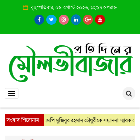
বৃহস্পতিবার, ০৬ অগাস্ট ২০২৬, ১২:১৭ অপরাহ্ন
Toggle
navigation
সংবাদ শিরোনাম
ংঘের পক্ষ থেকে এমপি মুজিবুর রহমান চৌধুরীকে সম্মাননা স্মারক প্রদান
: