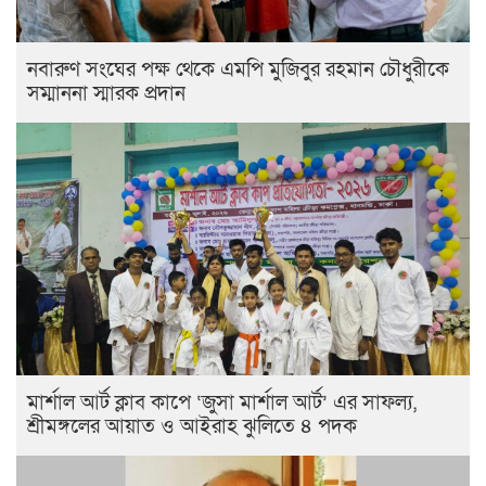
নবারুণ সংঘের পক্ষ থেকে এমপি মুজিবুর রহমান চৌধুরীকে
সম্মাননা স্মারক প্রদান
মার্শাল আর্ট ক্লাব কাপে ‘জুসা মার্শাল আর্ট’ এর সাফল্য,
শ্রীমঙ্গলের আয়াত ও আইরাহ ঝুলিতে ৪ পদক