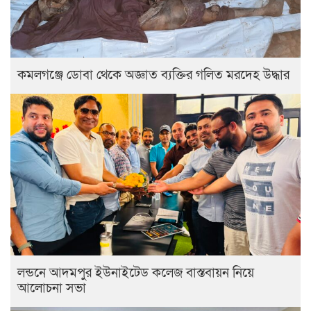
কমলগঞ্জে ডোবা থেকে অজ্ঞাত ব্যক্তির গলিত মরদেহ উদ্ধার
লন্ডনে আদমপুর ইউনাইটেড কলেজ বাস্তবায়ন নিয়ে
আলোচনা সভা