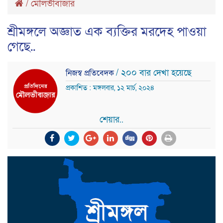
/
মৌলভীবাজার
শ্রীমঙ্গলে অজ্ঞাত এক ব্যক্তির মরদেহ পাওয়া
গেছে..
/ ২০০ বার দেখা হয়েছে
নিজস্ব প্রতিবেদক
প্রকাশিত : মঙ্গলবার, ১২ মার্চ, ২০২৪
শেয়ার..