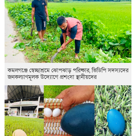
কমলগঞ্জে স্বেচ্ছাশ্রমে ঝোপঝাড় পরিষ্কার, ভিডিপি সদস্যদের
জনকল্যাণমূলক উদ্যোগে প্রশংসা স্থানীয়দের