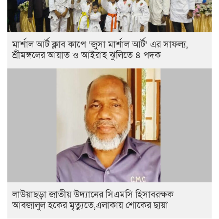
মার্শাল আর্ট ক্লাব কাপে ‘জুসা মার্শাল আর্ট’ এর সাফল্য,
শ্রীমঙ্গলের আয়াত ও আইরাহ ঝুলিতে ৪ পদক
লাউয়াছড়া জাতীয় উদ্যানের সিএমসি হিসাবরক্ষক
আবজালুল হকের মৃত্যুতে,এলাকায় শোকের ছায়া