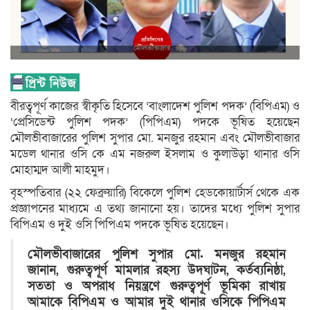
বীরত্বপূর্ণ কাজের স্বীকৃতি হিসেবে ‘বাংলাদেশ পুলিশ পদক’ (বিপিএম) ও
‘প্রেসিডেন্ট পুলিশ পদক’ (পিপিএম) পদকে ভূষিত হয়েছেন
মৌলভীবাজারের পুলিশ সুপার মো. মনজুর রহমান এবং মৌলভীবাজার
মডেল থানার ওসি কে এম নজরুল ইসলাম ও কুলাউড়া থানার ওসি
মোহাম্মদ আলী মাহমুদ।
বৃহস্পতিবার (২২ ফেব্রুয়ারি) বিকেলে পুলিশ হেডকোয়ার্টার্স থেকে এক
প্রজ্ঞাপনের মাধ্যমে এ তথ্য জানানো হয়। তাদের মধ্যে পুলিশ সুপার
বিপিএম ও দুই ওসি পিপিএম পদকে ভূষিত হয়েছেন।
মৌলভীবাজারের পুলিশ সুপার মো. মনজুর রহমান
জানান, গুরুত্বপূর্ণ মামলার রহস্য উদঘাটন, কর্তব্যনিষ্ঠা,
সততা ও অপরাধ নিয়ন্ত্রণে গুরুত্বপূর্ণ ভূমিকা রাখায়
আমাকে বিপিএম ও আমার দুই থানার ওসিকে পিপিএম