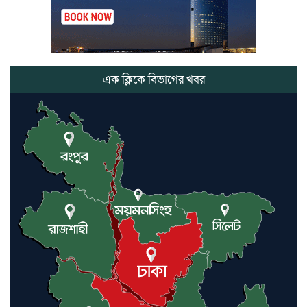
মৃত্যুতে,এলাকায় শোকের ছায়া
ভোলাগঞ্জ স্থলবন্দরে এলসি আটকে
হয়রানির অভিযোগ, বিএনপির সাবেক
সভাপতির
এক ক্লিকে বিভাগের খবর
কমলগঞ্জে ডোবা থেকে অজ্ঞাত ব্যক্তির
গলিত মরদেহ উদ্ধার
লন্ডনে আদমপুর ইউনাইটেড কলেজ
বাস্তবায়ন নিয়ে আলোচনা সভা
আন্তর্জাতিক মানবাধিকার সম্মেলনে
বিশেষ সম্মাননা পেলেন ফারুক খাঁন,
শ্রীমঙ্গলে সংবর্ধনা