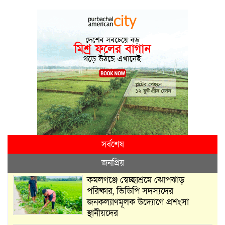
সর্বশেষ
জনপ্রিয়
কমলগঞ্জে স্বেচ্ছাশ্রমে ঝোপঝাড়
পরিষ্কার, ভিডিপি সদস্যদের
জনকল্যাণমূলক উদ্যোগে প্রশংসা
স্থানীয়দের