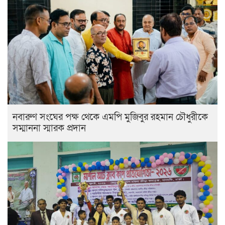
নবারুণ সংঘের পক্ষ থেকে এমপি মুজিবুর রহমান চৌধুরীকে
সম্মাননা স্মারক প্রদান