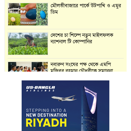
মৌলভীবাজারে পার্কে উটপাখি ও এমুর
ডিম
দেশের চা শিল্পে নতুন মাইলফলক
ন্যাশনাল টি কোম্পানির
নবারুণ সংঘের পক্ষ থেকে এমপি
মুজিবুর রহমান চৌধুরীকে সম্মাননা
স্মারক প্রদান
মার্শাল আর্ট ক্লাব কাপে ‘জুসা মার্শাল
আর্ট’ এর সাফল্য, শ্রীমঙ্গলের আয়াত ও
আইরাহ ঝুলিতে ৪ পদক
লাউয়াছড়া জাতীয় উদ্যানের সিএমসি
হিসাবরক্ষক আবজালুল হকের