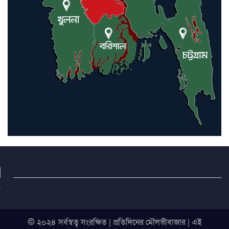
© ২০২৪ সর্বস্বত্ব সংরক্ষিত | প্রতিদিনের মৌলভীবাজার | এই