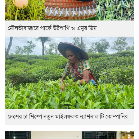
মৌলভীবাজারে পার্কে উটপাখি ও এমুর ডিম
দেশের চা শিল্পে নতুন মাইলফলক ন্যাশনাল টি কোম্পানির