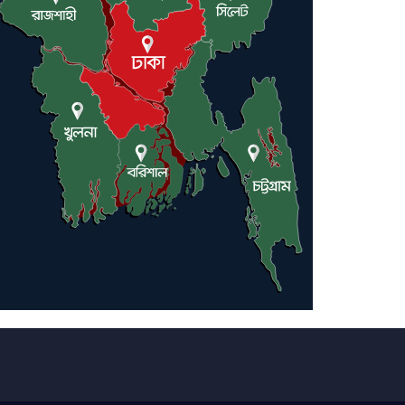
লন্ডনে আদমপুর ইউনাইটেড
কলেজ বাস্তবায়ন নিয়ে আলোচনা
সভা
আন্তর্জাতিক মানবাধিকার
সম্মেলনে বিশেষ সম্মাননা পেলেন
ফারুক খাঁন, শ্রীমঙ্গলে সংবর্ধনা