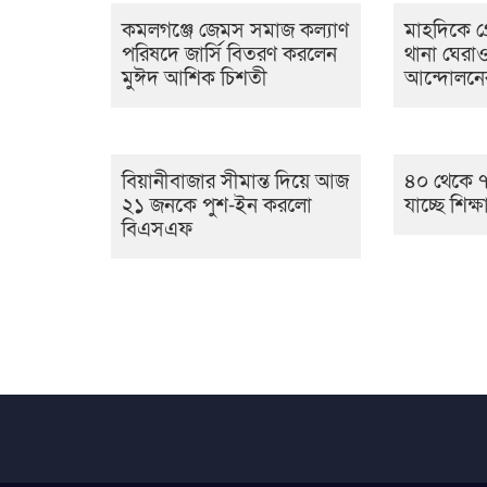
কমলগঞ্জে জেমস সমাজ কল্যাণ
মাহদিকে গ্র
পরিষদে জার্সি বিতরণ করলেন
থানা ঘেরাও
মুঈদ আশিক চিশতী
আন্দোলনে
বিয়ানীবাজার সীমান্ত দিয়ে আজ
৪০ থেকে ৭
২১ জনকে পুশ-ইন করলো
যাচ্ছে শিক্ষা
বিএসএফ