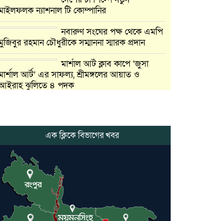
মাইলফলক ন্যাশনাল টি কোম্পানির
নবারুণ সংঘের পক্ষ থেকে এমপি
মুজিবুর রহমান চৌধুরীকে সম্মাননা স্মারক প্রদান
মার্শাল আর্ট ক্লাব কাপে ‘জুসা
মার্শাল আর্ট’ এর সাফল্য, শ্রীমঙ্গলের আয়াত ও
আইরাহ ঝুলিতে ৪ পদক
লাউয়াছড়া জাতীয় উদ্যানের
সিএমসি হিসাবরক্ষক আবজালুল
হকের মৃত্যুতে,এলাকায় শোকের
এক ক্লিকে বিভাগের খবর
ছায়া
ভোলাগঞ্জ স্থলবন্দরে এলসি
আটকে হয়রানির অভিযোগ,
বিএনপির সাবেক সভাপতির
কমলগঞ্জে ডোবা থেকে অজ্ঞাত
ব্যক্তির গলিত মরদেহ উদ্ধার