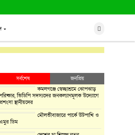
াদ
সর্বশেষ
জনপ্রিয়
কমলগঞ্জে স্বেচ্ছাশ্রমে ঝোপঝাড়
পরিষ্কার, ভিডিপি সদস্যদের জনকল্যাণমূলক উদ্যোগে
প্রশংসা স্থানীয়দের
মৌলভীবাজারে পার্কে উটপাখি ও
এমুর ডিম
দেশের চা শিল্পে নতুন