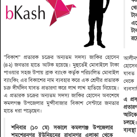
কর
থে
ট
এজ
টা
রয়
“বিকাশ” প্রতারক চক্রের অন্যতম সদস্য জাকির হোসেন
আলীনগ
(৪২) জনতার হাতে আটক হয়েছে। মুহুর্তেই মোবাইলে টাকা
হোসেন
পাওয়ার সহজ উপায় ব্রাক ব্যাংক কর্তৃক পরিচালিত মোবাইল
যাবত 
ব্যাংকিং এর বিকাশের নাম ব্যবহার করে এক শ্রেণীর প্রতারক
থেকে
চক্র দীর্ঘদিন যাবত প্রতারণা করে লাখ লাখ হাতিয়ে নিয়েছে।
ব্যবসা
এ প্রতারক চক্রের অন্যতম সদস্য জাকির হোসেন অবশেষে
এ প্র
কমলগঞ্জ উপজেলার মুন্সীবাজার বিকাশ সেন্টারে জনতার
প্রতা
হাতে ধরা পড়েছেন।
আটকের
চলছে
শনিবার (১০ মে) সকালে কমলগঞ্জ উপজেলার
ব্যবস্
শমশেরনগর ইউনিয়নের রাধানগর এলাকা থেকে