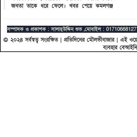
জনতা তাকে ধরে ফেলে। খবর পেয়ে কমলগঞ্জ
সম্পাদক ও প্রকাশক : সালাহ্উদ্দিন শুভ ,
মোবাইল : 0171066812
© ২০২৪ সর্বস্বত্ব সংরক্ষিত | প্রতিদিনের মৌলভীবাজার | এই ও
ব্যবহার বেআইন