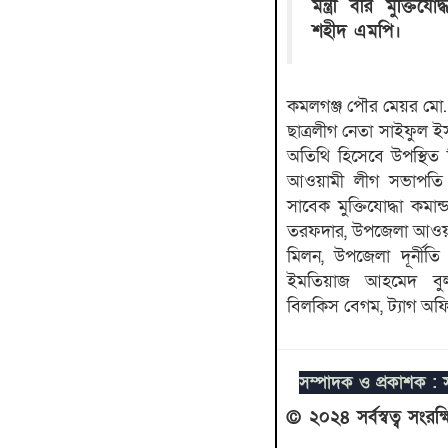
মন্ত্রী বীর মুক্তিয
শহীদ এমপি।
কমলগঞ্জ পৌর মেয়র মো.
ছাত্রলীগ নেতা সাইফুল ইস
অতিথি হিসেবে উপস্থিত
আওয়ামী লীগ সভাপতি 
সাবেক মুক্তিযোদ্ধা কমান্
তরফদার, উপজেলা আওয়
মিলন, উপজেলা দূর্নীত
ইমতিয়াজ আহমেদ বুলব
বিলকিস বেগম, ট্যাগ অফি
সম্পাদক ও প্রকাশক : সা
© ২০২৪ সর্বস্বত্ব সংর