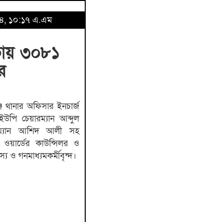
০২৪, ১০:১৭ এ.এম
ভায় ৩০৮১
র
জ থানার অফিসার ইনচার্জ
পি চেয়ারম্যান আব্দুল
ারম্যান আশিদ আলী সহ
ওয়ার্ডের কাউন্সিলর ও
য ও গনমাধ্যমকর্মীবৃন্দ।