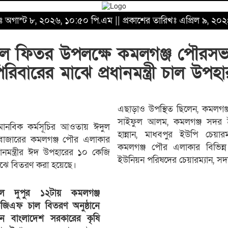
িখঃ অগাস্ট ৮, ২০২৬, ১০:৫০ পি.এম || প্রকাশের তারিখঃ এপ্রিল ৯, ২
ঈদুল ফিতর উপলক্ষে কমলগঞ্জ পৌরস
পরিবারের মাঝে প্রধানমন্ত্রী চাল উপহা
এছাড়াও উপস্থিত ছিলেন, কমলগঞ্
সাইফুল আলম, কমলগঞ্জ সদর ইউ
ানবিক কর্মসূচির আওতায় ঈদুল
হান্নান, মাধবপুর ইউপি চেয়
বাজারের কমলগঞ্জ পৌর এলাকার
কমলগঞ্জ পৌর এলাকার বিভিন্ন 
রধানমন্ত্রীর ঈদ উপহারের ১০ কেজি
ইউনিয়ন পরিষদের চেয়ারম্যান, সদস্
ঝে বিতরণ করা হয়েছে।
িল দুপুর ১২টায় কমলগঞ্জ
ভিজিএফ চাল বিতরণ অনুষ্ঠানে
েন বাংলাদেশ সরকারের কৃষি