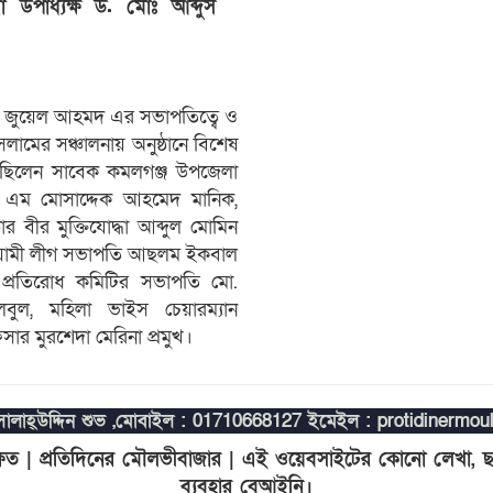
োদ্ধা উপাধ্যক্ষ ড. মোঃ আব্দুস
 জুয়েল আহমদ এর সভাপতিত্বে ও
লামের সঞ্চালনায় অনুষ্ঠানে বিশেষ
 ছিলেন সাবেক কমলগঞ্জ উপজেলা
এম মোসাদ্দেক আহমেদ মানিক,
ডার বীর মুক্তিযোদ্ধা আব্দুল মোমিন
ামী লীগ সভাপতি আছলম ইকবাল
ি প্রতিরোধ কমিটির সভাপতি মো.
ুল, মহিলা ভাইস চেয়ারম্যান
সার মুরশেদা মেরিনা প্রমুখ।
লাহ্উদ্দিন শুভ ,
মোবাইল : 01710668127
ইমেইল : protidinermo
ক্ষিত | প্রতিদিনের মৌলভীবাজার | এই ওয়েবসাইটের কোনো লেখা, ছ
ব্যবহার বেআইনি।