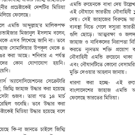
এমভি রুয়েনকে বাধা দেয় উল্লেখ
নীর প্রচেষ্টাকেই দেশটির মিডিয়া
এই নৌযানে ভারতীয় নৌবাহিনী ১৫
 মিলিয়ে ফেলেছে।
দেয়। সেই জাহাজের বিরুদ্ধে আন
 এমভি আব্দুল্লাহ’র মালিকপক্ষ
ব্যবস্থা নিতে গেলে দস্যুরা ভারত
এডভাইজার মিজানুল ইসলাম বলেন,
গুলি ছোড়ে। আত্মরক্ষা ও জলদ
েকে এসব লিখেছে জানি না। তবে
জাহাজ ও নাবিকদের নিরাপত্তা নিশ্চ
 জাহাজ সোমালিয়ার উপকূল থেকে ৪
করতে ন্যূনতম শক্তি প্রয়োগ
োঙর করা আছে। শনিবার এ পর্যন্ত
নৌবাহিনী এমভি রুয়েনে থাকা জ
মাদের কোন যোগাযোগ হয়নি।
এবং নৌযানটিতে কোনো বেসামরি
হয়নি।
মুক্তি দেওয়ার আহ্বান জানায়।
র্স অ্যাসোসিয়েশনের সেক্রেটারি
ধারণা করা হচ্ছে- এই রুয়েন
জিম্মি জাহাজ উদ্ধার করা হয়েছে
বাংলাদেশের জাহাজ এমভি আব্দু
সেটা গুজব। তারা গত ১৪ মার্চ
ফেলেছে ভারতের মিডিয়া।
রেছিল শুনেছি। তবে উদ্ধার করা
্টাকেই মিডিয়া উদ্ধার হয়েছে বলে
য়েছে কি-না জানতে চাইলে জিম্মি