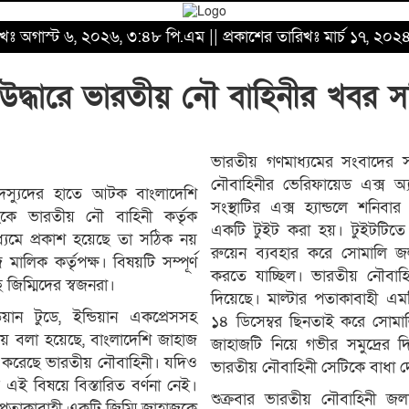
ারিখঃ অগাস্ট ৬, ২০২৬, ৩:৪৮ পি.এম || প্রকাশের তারিখঃ মার্চ ১৭, ২০
উদ্ধারে ভারতীয় নৌ বাহিনীর খবর স
ভারতীয় গণমাধ্যমের সংবাদের স
নৌবাহিনীর ভেরিফায়েড এক্স অ্য
দস্যুদের হাতে আটক বাংলাদেশি
সংস্থাটির এক্স হ্যান্ডলে শনি
হকে ভারতীয় নৌ বাহিনী কর্তৃক
একটি টুইট করা হয়। টুইটটিত
ধ্যমে প্রকাশ হয়েছে তা সঠিক নয়
রুয়েন ব্যবহার করে সোমালি জল
ালিক কর্তৃপক্ষ। বিষয়টি সম্পূর্ণ
করতে যাচ্ছিল। ভারতীয় নৌবাহিনী
জিম্মিদের স্বজনরা।
দিয়েছে। মাল্টার পতাকাবাহী এ
ডিয়ান টুডে, ইন্ডিয়ান একপ্রেসসহ
১৪ ডিসেম্বর ছিনতাই করে সোমাল
য় বলা হয়েছে, বাংলাদেশি জাহাজ
জাহাজটি নিয়ে গভীর সমুদ্রের দ
ার করেছে ভারতীয় নৌবাহিনী। যদিও
ভারতীয় নৌবাহিনী সেটিকে বাধা 
ই বিষয়ে বিস্তারিত বর্ণনা নেই।
শুক্রবার ভারতীয় নৌবাহিনী জল
 পতাকাবাহী একটি জিম্মি জাহাজকে