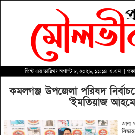
প্রিন্ট এর তারিখঃ অগাস্ট ৮, ২০২৬, ১১:১৪ এ.এম || প্র
কমলগঞ্জ উপজেলা পরিষদ নির্বাচনে চ
‘ইমতিয়াজ আহমেদ
জানা 
সিদ্ধা