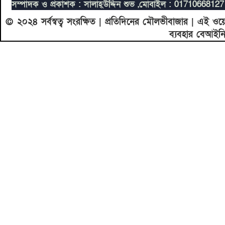
সম্পাদক ও প্রকাশক : সালাহ্উদ্দিন শুভ ,
মোবাইল : 0171066812
© ২০২৪ সর্বস্বত্ব সংরক্ষিত | প্রতিদিনের মৌলভীবাজার | এই ও
ব্যবহার বেআইন