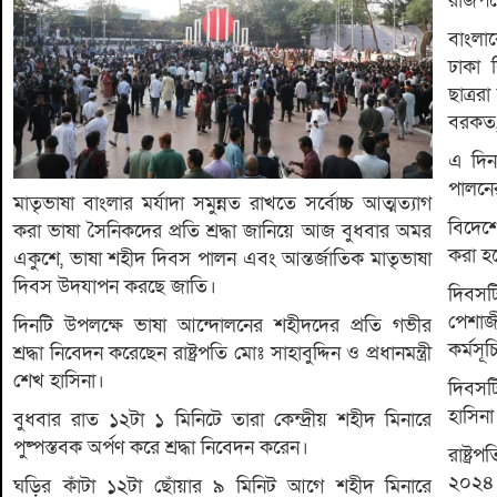
রাজপথ
বাংলা
ঢাকা ব
ছাত্রর
বরকত,
এ দিন
পালনের
মাতৃভাষা বাংলার মর্যাদা সমুন্নত রাখতে সর্বোচ্চ আত্মত্যাগ
বিদেশ
করা ভাষা সৈনিকদের প্রতি শ্রদ্ধা জানিয়ে আজ বুধবার অমর
করা হচ
একুশে, ভাষা শহীদ দিবস পালন এবং আন্তর্জাতিক মাতৃভাষা
দিবস উদযাপন করছে জাতি।
দিবসট
পেশাজ
দিনটি উপলক্ষে ভাষা আন্দোলনের শহীদদের প্রতি গভীর
কর্মস
শ্রদ্ধা নিবেদন করেছেন রাষ্ট্রপতি মোঃ সাহাবুদ্দিন ও প্রধানমন্ত্রী
শেখ হাসিনা।
দিবসটি 
হাসিনা
বুধবার রাত ১২টা ১ মিনিটে তারা কেন্দ্রীয় শহীদ মিনারে
পুষ্পস্তবক অর্পণ করে শ্রদ্ধা নিবেদন করেন।
রাষ্ট্
২০২৪ 
ঘড়ির কাঁটা ১২টা ছোঁয়ার ৯ মিনিট আগে শহীদ মিনারে