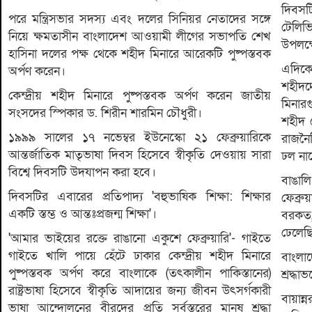
দিবস
পরে মন্ত্রিসভার সদস্য এবং দলের সিনিয়র নেতাদের সঙ্গে
টেলিভ
নিয়ে ক্ষমতাসীন বাংলাদেশ আওয়ামী লীগের সভাপতি শেখ
উপলক্ষ
হাসিনা দলের পক্ষ থেকে শহীদ মিনারে আরেকটি পুষ্পস্তবক
এদিকে
অর্পণ করেন।
শহীদদ
কেন্দ্রীয় শহীদ মিনারে পুষ্পস্তবক অর্পণ করেন জাতীয়
মিনার
সংসদের স্পিকার ড. শিরীন শারমিন চৌধুরী।
শহীদ বে
১৯৯৯ সালের ১৭ নভেম্বর ইউনেস্কো ২১ ফেব্রুয়ারিকে
রাজনৈত
আন্তর্জাতিক মাতৃভাষা দিবস হিসেবে স্বীকৃতি দেওয়ায় সারা
ঢল নাম
বিশ্বে দিবসটি উদযাপন করা হবে।
বাঙাল
দিবসটির এবারের প্রতিপাদ্য 'বহুভাষিক শিক্ষা: শিক্ষার
ফেব্রুয
একটি স্তম্ভ ও আন্তঃপ্রজন্ম শিক্ষা'।
বরকত
ঢেলেছ
'আমার ভাইয়ের রক্তে রাঙানো একুশে ফেব্রুয়ারি'- গাইতে
গাইতে খালি পায়ে হেঁটে ঢাকার কেন্দ্রীয় শহীদ মিনারে
বাংলা
পুষ্পস্তবক অর্পণ করে বাংলাকে (তৎকালীন পাকিস্তানের)
শ্রদ্ধ
রাষ্ট্রভাষা হিসেবে স্বীকৃতি আদায়ের জন্য জীবন উৎসর্গকারী
বায়ান
ভাষা আন্দোলনের বীরদের প্রতি সর্বস্তরের মানুষ শ্রদ্ধা