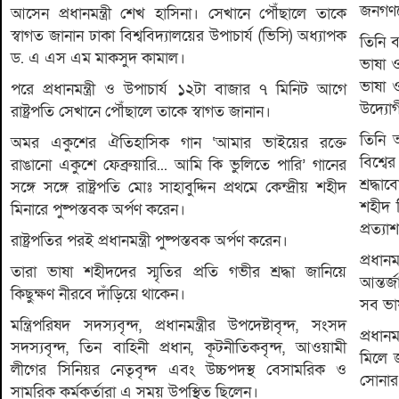
জনগণকে
আসেন প্রধানমন্ত্রী শেখ হাসিনা। সেখানে পৌঁছালে তাকে
স্বাগত জানান ঢাকা বিশ্ববিদ্যালয়ের উপাচার্য (ভিসি) অধ্যাপক
তিনি ব
ড. এ এস এম মাকসুদ কামাল।
ভাষা ও
ভাষা 
পরে প্রধানমন্ত্রী ও উপাচার্য ১২টা বাজার ৭ মিনিট আগে
উদ্যোগ
রাষ্ট্রপতি সেখানে পৌঁছালে তাকে স্বাগত জানান।
তিনি 
অমর একুশের ঐতিহাসিক গান ‘আমার ভাইয়ের রক্তে
বিশ্বে
রাঙানো একুশে ফেব্রুয়ারি... আমি কি ভুলিতে পারি’ গানের
শ্রদ্ধ
সঙ্গে সঙ্গে রাষ্ট্রপতি মোঃ সাহাবুদ্দিন প্রথমে কেন্দ্রীয় শহীদ
শহীদ 
মিনারে পুষ্পস্তবক অর্পণ করেন।
প্রত্যাশ
রাষ্ট্রপতির পরই প্রধানমন্ত্রী পুষ্পস্তবক অর্পণ করেন।
প্রধা
তারা ভাষা শহীদদের স্মৃতির প্রতি গভীর শ্রদ্ধা জানিয়ে
আন্তর্
কিছুক্ষণ নীরবে দাঁড়িয়ে থাকেন।
সব ভাষ
মন্ত্রিপরিষদ সদস্যবৃন্দ, প্রধানমন্ত্রীর উপদেষ্টাবৃন্দ, সংসদ
প্রধান
সদস্যবৃন্দ, তিন বাহিনী প্রধান, কূটনীতিকবৃন্দ, আওয়ামী
মিলে জ
লীগের সিনিয়র নেতৃবৃন্দ এবং উচ্চপদস্থ বেসামরিক ও
সোনার
সামরিক কর্মকর্তারা এ সময় উপস্থিত ছিলেন।