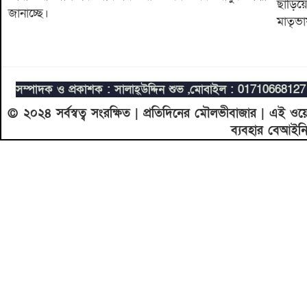
ছাড়ি
জানাচ্ছে।
মাতৃভা
সম্পাদক ও প্রকাশক : সালাহ্উদ্দিন শুভ ,
মোবাইল : 0171066812
© ২০২৪ সর্বস্বত্ব সংরক্ষিত | প্রতিদিনের মৌলভীবাজার | এই ও
ব্যবহার বেআইন