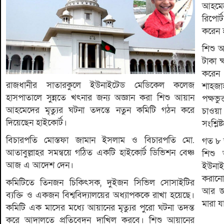
আহমেদে
রিপোর
করেন হ
শিশু 
টাকা ক
করেন 
রাজধানীর সাতারকুলে ইউনাইটেড মেডিকেল কলেজ
শাহজা
হাসপাতালে সুন্নতে খৎনার জন্য অজ্ঞান করা শিশু আয়ান
পক্ষভ
আহমেদের মৃত্যুর ঘটনা তদন্তে নতুন কমিটি গঠন করে
চাওয়া 
দিয়েছেন হাইকোর্ট।
সংশ্লি
বিচারপতি মোস্তফা জামান ইসলাম ও বিচারপতি মো.
গত ৮ 
আতাবুল্লাহর সমন্বয়ে গঠিত একটি হাইকোর্ট ডিভিশন বেঞ্চ
শিশু
আজ এ আদেশ দেন।
ইউনাই
করানো
কমিটিতে তিনজন চিকিৎসক, দুইজন সিভিল সোসাইটির
আর জ্
ব্যক্তি ও একজন বিশ্ববিদ্যালয়ের অধ্যাপককে রাখা হয়েছে।
মারা য
কমিটি এক মাসের মধ্যে আয়ানের মৃত্যুর পুরো ঘটনা তদন্ত
করে আদালতে প্রতিবেদন দাখিল করবে। শিশু আয়ানের