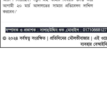
আগামী ২০ মার্চ আদালতের সামনে প্রতিবেদন দাখিল
করবেন।’
সম্পাদক ও প্রকাশক : সালাহ্উদ্দিন শুভ ,
মোবাইল : 0171066812
© ২০২৪ সর্বস্বত্ব সংরক্ষিত | প্রতিদিনের মৌলভীবাজার | এই ও
ব্যবহার বেআইন